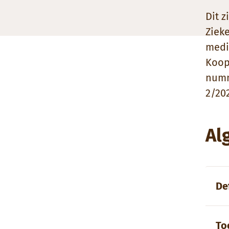
Dit 
Ziek
medi
Koop
numm
2/20
Al
De
To