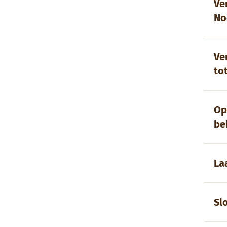
Ve
No
Ve
to
Op
be
La
Sl