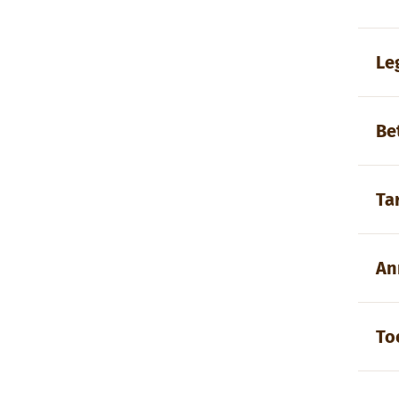
Le
Be
Ta
An
To