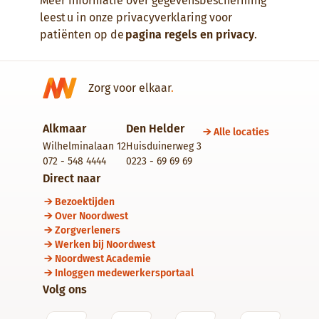
Meer informatie over gegevensbescherming
leest u in onze privacyverklaring voor
patiënten op de
pagina regels en privacy
.
Zorg voor elkaar
.
Alkmaar
Den Helder
Alle locaties
Wilhelminalaan 12
Huisduinerweg 3
072 - 548 4444
0223 - 69 69 69
Direct naar
Bezoektijden
Over Noordwest
Zorgverleners
Werken bij Noordwest
Noordwest Academie
Inloggen medewerkersportaal
Volg ons